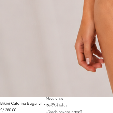
Nuestra Isla
Bikini Caterina Buganvilla Limón
Guía de tallas
Precio
S/ 280.00
¿Dónde nos encuentras?