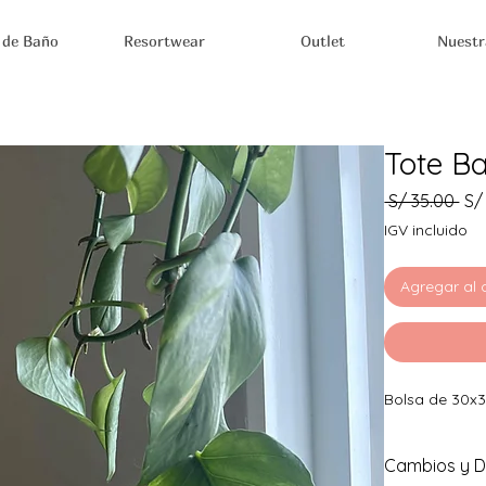
 de Baño
Resortwear
Outlet
Nuestr
Tote B
Pre
 S/ 35.00 
S/
IGV incluido
Agregar al 
Bolsa de 30x
Cambios y D