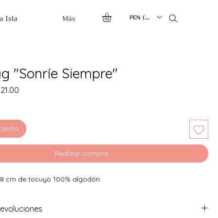
PEN (S/.)
a Isla
Más
ag "Sonríe Siempre"
cio
Precio
 21.00
de
oferta
carrito
Realizar compra
38 cm de tocuyo 100% algodón.
evoluciones