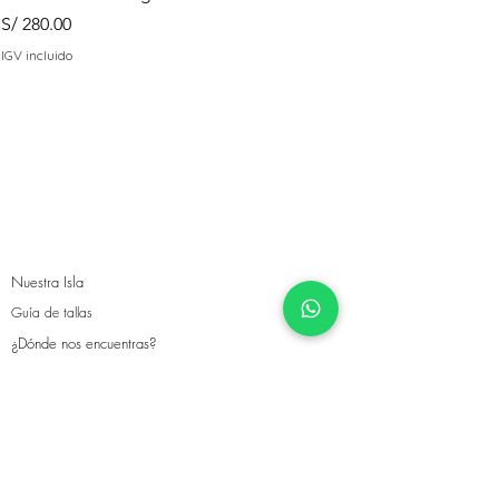
Precio
Precio
S/ 280.00
S/ 135.00
IGV incluido
IGV incluido
Nuestra Isla
Guía de tallas
¿Dónde nos encuentras?
Cambios y Devoluciones
Envíos
©2019 por Isla María. Creada con Wix.com
contacto@islamaria.com.pe