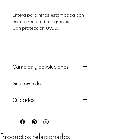
Entera para niñas estampada con
escote recto y tiras gruesas.
Con protección UV50.
Cambios y devoluciones
Para conocer sobre nuestra política
Guía de tallas
de cambios haz click
aquí
Para saber tu talla haz click aquí
Cuidados
Lavar a mano con agua fría por
separado con jabón suave. Secar a
la sombra. No utilice detergentes
fuertes. Enjuague inmediatamente
Productos relacionados
después de su uso. No remojar,