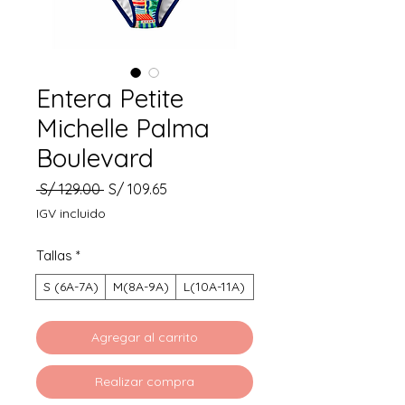
Entera Petite
Michelle Palma
Boulevard
Precio
Precio
 S/ 129.00 
S/ 109.65
de
IGV incluido
oferta
Tallas
*
S (6A-7A)
M(8A-9A)
L(10A-11A)
Agregar al carrito
Realizar compra