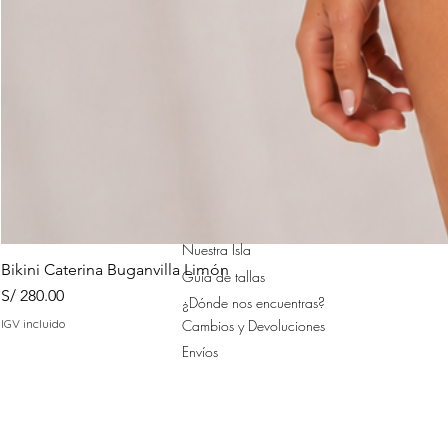
Nuestra Isla
Bikini Caterina Buganvilla Limón
Guía de tallas
Precio
S/ 280.00
¿Dónde nos encuentras?
IGV incluido
Cambios y Devoluciones
Envíos