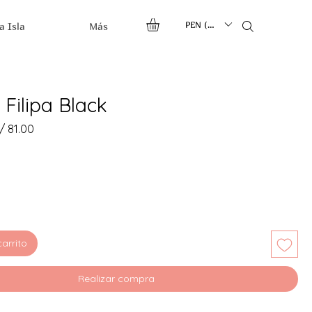
PEN (S/.)
a Isla
Más
 Filipa Black
ecio
Precio
/ 81.00
de
oferta
carrito
Realizar compra