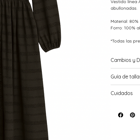
Vestido línea
abullonadas.
Material: 80%
Forro: 100% 
*Todas las pr
Cambios y D
Para conocer 
Guía de talla
Para conocer 
Cuidados
*Considerar q
corresponde en
Prenda delica
recomendamos 
separado o co
secadora, pod