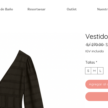
 de Baño
Resortwear
Outlet
Nuestr
Vestido
Pr
 S/ 270.00 
S
IGV incluido
Tallas
*
S
M
L
Agregar al 