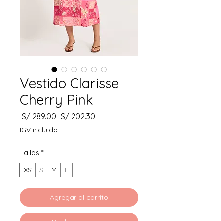
Vestido Clarisse
Cherry Pink
Precio
Precio
 S/ 289.00 
S/ 202.30
de
IGV incluido
oferta
Tallas
*
XS
S
M
L
Agregar al carrito