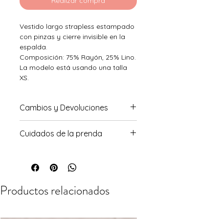
Realizar compra
Vestido largo strapless estampado
con pinzas y cierre invisible en la
espalda.
Composición: 75% Rayón, 25% Lino.
La modelo está usando una talla
XS.
Cambios y Devoluciones
Para conocer sobre nuestra
Cuidados de la prenda
política de cambios haz click
aquí
Prenda delicada. Lavar a mano o
en la lavadora en modo delicado.
Secar a la sombra. No meter en la
secadora, podría encoger.
Productos relacionados