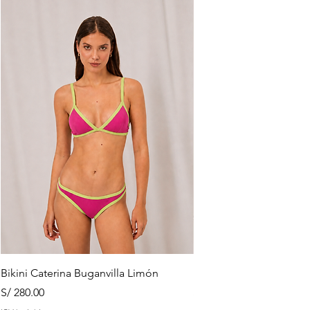
Bikini Caterina Buganvilla Limón
Bottom Cocoa Esmeral
Precio
Precio
S/ 280.00
S/ 135.00