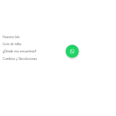
Nuestra Isla
Guía de tallas
¿Dónde nos encuentras?
Cambios y Devoluciones
Envíos
©2019 por Isla María. Creada con Wix.com
contacto@islamaria.com.pe