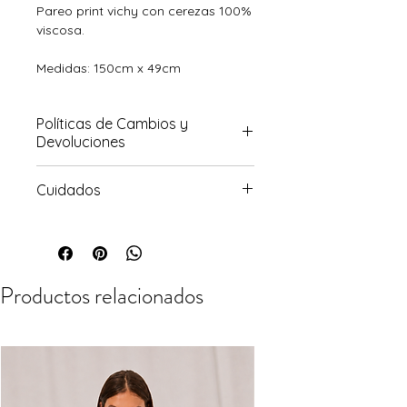
Pareo print vichy con cerezas 100%
viscosa.
Medidas: 150cm x 49cm
Políticas de Cambios y
Devoluciones
Para conocer sobre nuestra
Cuidados
política de cambios, haz click
aquí
Prenda delicada. Lavar a mano o
en la lavadora en modo delicado.
Secar a la sombra. No meter en la
secadora, podría encoger.
Productos relacionados