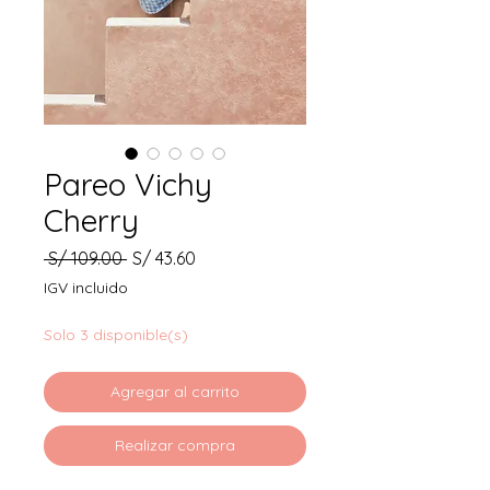
Pareo Vichy
Cherry
Precio
Precio
 S/ 109.00 
S/ 43.60
de
IGV incluido
oferta
Solo 3 disponible(s)
Agregar al carrito
Realizar compra