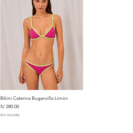
Bikini Caterina Buganvilla Limón
Bottom Cocoa Esmeral
Precio
Precio
S/ 280.00
S/ 135.00
IGV incluido
IGV incluido