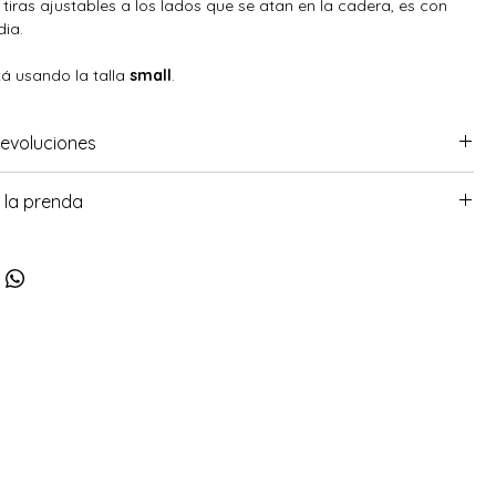
tiras ajustables a los lados que se atan en la cadera, es con
ia.
á usando la talla
small
.
evoluciones
sobre nuestra política de cambios haz click
aquí.
 la prenda
con agua fría por separado con jabón suave. Secar a la
ilice detergentes fuertes. Enjuague inmediatamente después de
mojar, blanquear, secar en secadora, limpiar en seco o planchar.
cto con cloro, bronceadores y superficies rugosas.