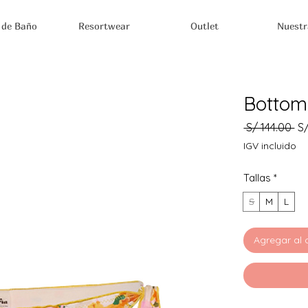
 de Baño
Resortwear
Outlet
Nuestr
Bottom
Pr
 S/ 144.00 
S/
IGV incluido
Tallas
*
S
M
L
Agregar al 