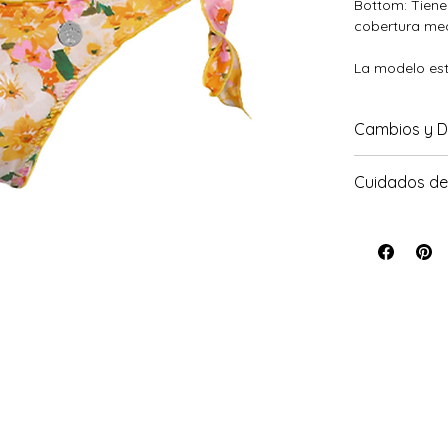
Bottom: Tiene 
cobertura med
La modelo est
Cambios y D
Para conocer 
Cuidados de
Lavar a mano 
sombra. No ut
su uso. No re
Evite el conta