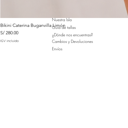
Nuestra Isla
Bikini Caterina Buganvilla Limón
Guía de tallas
Precio
S/ 280.00
¿Dónde nos encuentras?
IGV incluido
Cambios y Devoluciones
Envíos