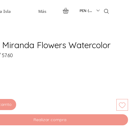
PEN (S/.)
a Isla
Más
 Miranda Flowers Watercolor
ecio
Precio
 57.60
de
oferta
carrito
Realizar compra