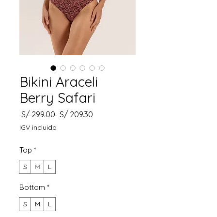
Bikini Araceli
Berry Safari
Precio
Precio
 S/ 299.00 
S/ 209.30
de
IGV incluido
oferta
Top
*
S
M
L
Bottom
*
S
M
L