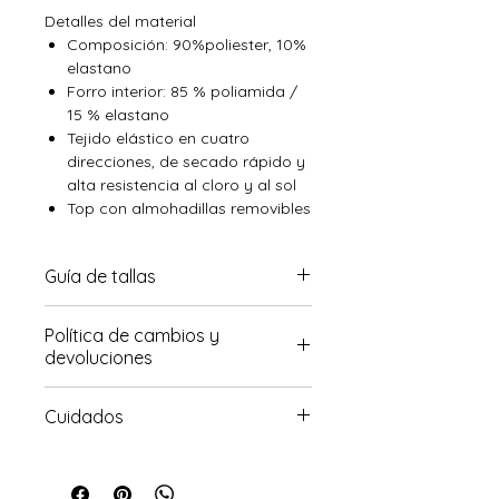
Detalles del material
Composición: 90%poliester, 10%
elastano
Forro interior: 85 % poliamida /
15 % elastano
Tejido elástico en cuatro
direcciones, de secado rápido y
alta resistencia al cloro y al sol
Top con almohadillas removibles
Guía de tallas
Para saber mejor tu talla Haz click
Política de cambios y
aquí
.
devoluciones
Para conocer sobre nuestra
Cuidados
política de cambios haz click
aquí
Lavar a mano con agua fría por
separado con jabón suave. Secar a