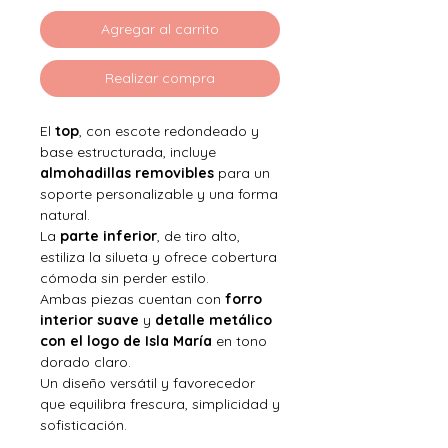
Agregar al carrito
Realizar compra
El
top
, con escote redondeado y
base estructurada, incluye
almohadillas removibles
para un
soporte personalizable y una forma
natural.
La
parte inferior
, de tiro alto,
estiliza la silueta y ofrece cobertura
cómoda sin perder estilo.
Ambas piezas cuentan con
forro
interior suave
y
detalle metálico
con el logo de Isla María
en tono
dorado claro.
Un diseño versátil y favorecedor
que equilibra frescura, simplicidad y
sofisticación.